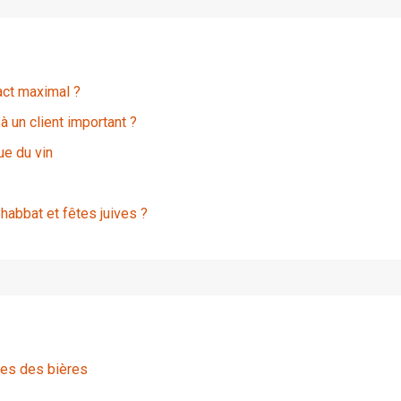
pact maximal ?
à un client important ?
ue du vin
habbat et fêtes juives ?
ées des bières